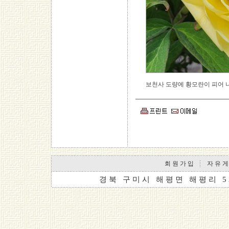
보천사 도량에 황모란이 피어 
회 원 가 입
자 유 게
경 북 구 미 시 해 평 면 해 평 리 5