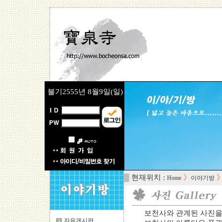
불기2555년
8월9일(일)
▒ 현재위치 :
》
Home
이야기방
보천사와 관계된 사진을
자유게시판