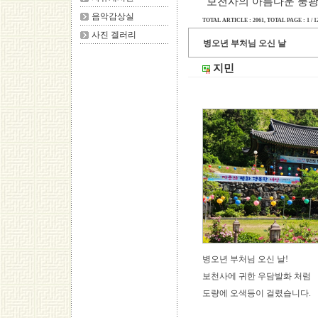
보천사의 아름다운 풍광
음악감상실
TOTAL ARTICLE : 2061
, TOTAL PAGE : 1 / 1
사진 겔러리
병오년 부처님 오신 날
지민
병오년 부처님 오신 날!
보천사에 귀한 우담발화 처럼
도량에 오색등이 걸렸습니다.