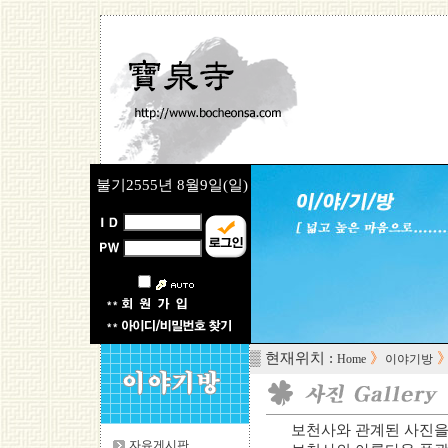
불기2555년
8월9일(일)
▒ 현재위치 :
》
Home
이야기방
보천사와 관계된 사진을
자유게시판