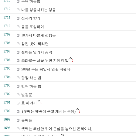
1713
목욕 하는법
1712
나를 성공시키는 행동
1711
선사의 향기
1710
몸을 조심하여
1709
10가지 바른계 선행은
1708
참된 벗이 되려면
1707
절하는 열가지 공덕
1706
조화로운 삶을 위한 지혜의 말
2
1705
500년 묵은 씨앗서 연꽃 피웠다
1704
합장 하는 법
1703
반배 하는 법
1702
발원문
1701
효 이야기
3
1700
(첫째는 뱃속에 품고 계시는 은혜)
1
1699
둘째는
1698
셋째는 해산한 뒤에 근심을 놓으신 은혜이니,