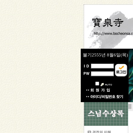
불기2555년
8월6일(목)
▒
경전의 이해