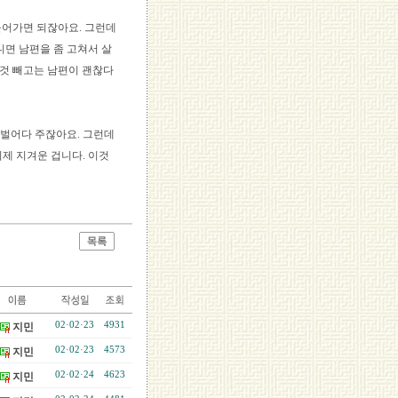
 들어가면 되잖아요. 그런데
니면 남편을 좀 고쳐서 살
 것 빼고는 남편이 괜찮다
 벌어다 주잖아요. 그런데
이제 지겨운 겁니다. 이것
02·02·23
4931
지민
02·02·23
4573
지민
02·02·24
4623
지민