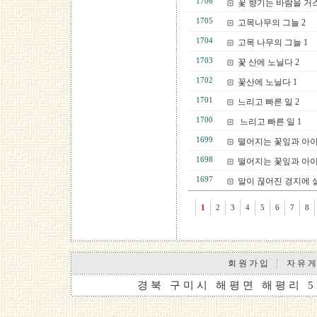
1706
꽃 향기는 바람을 거스
1705
고목나무의 그늘 2
1704
고목 나무의 그늘 1
1703
꽃 산에 노닐다 2
1702
꽃산에 노닐다 1
1701
느리고 빠른 일 2
1700
느리고 빠른 일 1
1699
떨어지는 꽃잎과 아이
1698
떨어지는 꽃잎과 아이
1697
말이 끊어진 경지에 살
1
2
3
4
5
6
7
8
회 원 가 입
자 유 게
경 북 구 미 시 해 평 면 해 평 리 5