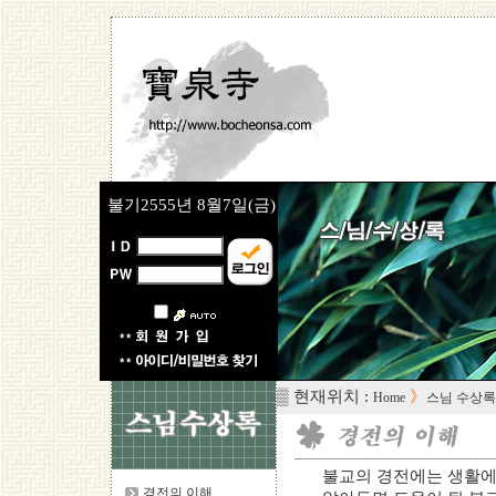
불기2555년
8월7일(금)
▒ 현재위치 :
》
Home
스님 수상록
불교의 경전에는 생활에
경전의 이해