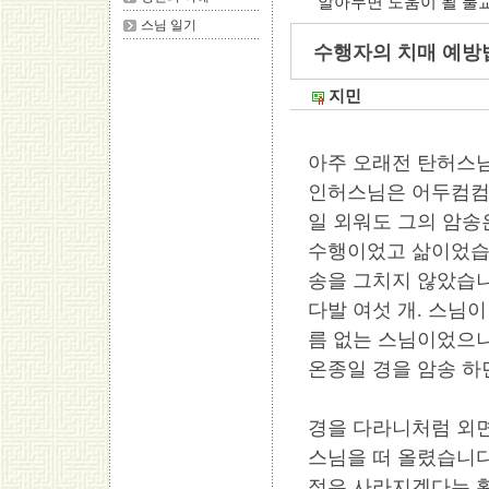
알아두면 도움이 될 불
스님 일기
수행자의 치매 예방법
지민
아주 오래전 탄허스
인허스님은 어두컴컴한
일 외워도 그의 암송
수행이었고 삶이었습니
송을 그치지 않았습니
다발 여섯 개. 스님이
름 없는 스님이었으나
온종일 경을 암송 하
경을 다라니처럼 외면
스님을 떠 올렸습니다
정은 사라지겠다는 확