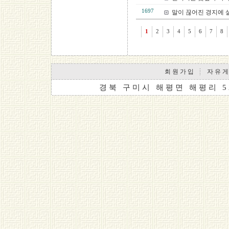
1697
말이 끊어진 경지에 살
1
2
3
4
5
6
7
8
회 원 가 입
자 유 게
경 북 구 미 시 해 평 면 해 평 리 5