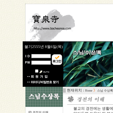
불기2555년
8월6일(목)
▒ 현재위치 :
》
Home
스님 수상록
불교의 경전에는 생활에
경전의 이해