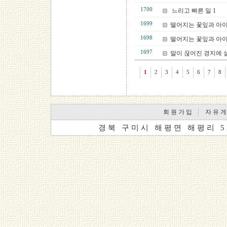
1700
느리고 빠른 일 1
1699
떨어지는 꽃잎과 아이
1698
떨어지는 꽃잎과 아이
1697
말이 끊어진 경지에 살
1
2
3
4
5
6
7
8
회 원 가 입
자 유 게
경 북 구 미 시 해 평 면 해 평 리 5