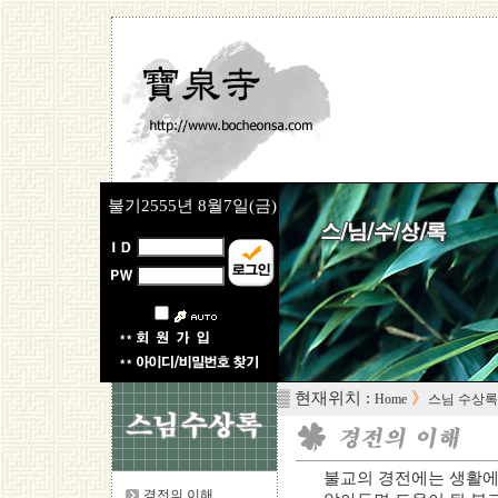
불기2555년
8월7일(금)
▒ 현재위치 :
》
Home
스님 수상록
불교의 경전에는 생활에
경전의 이해