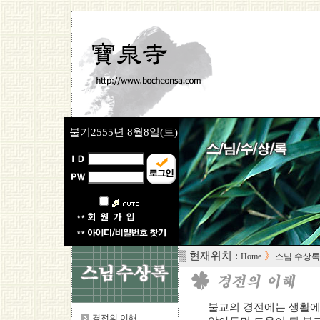
불기2555년
8월8일(토)
▒ 현재위치 :
》
Home
스님 수상록
불교의 경전에는 생활에
경전의 이해