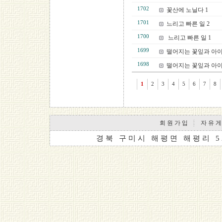
1702
꽃산에 노닐다 1
1701
느리고 빠른 일 2
1700
느리고 빠른 일 1
1699
떨어지는 꽃잎과 아이
1698
떨어지는 꽃잎과 아이
1
2
3
4
5
6
7
8
회 원 가 입
자 유 게
경 북 구 미 시 해 평 면 해 평 리 5