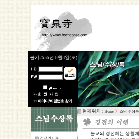
불기2555년
8월8일(토)
▒ 현재위치 :
》
Home
스님 수상록
불교의 경전에는 생활에
경전의 이해