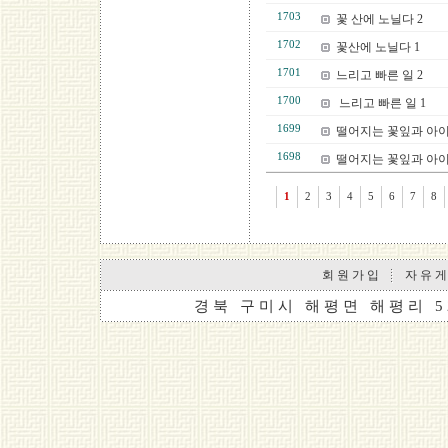
1703
꽃 산에 노닐다 2
1702
꽃산에 노닐다 1
1701
느리고 빠른 일 2
1700
느리고 빠른 일 1
1699
떨어지는 꽃잎과 아이
1698
떨어지는 꽃잎과 아이
1
2
3
4
5
6
7
8
회 원 가 입
자 유 게
경 북 구 미 시 해 평 면 해 평 리 5