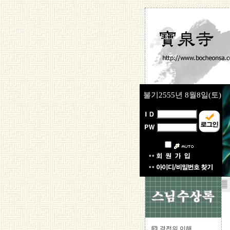
불기2555년
8월8일(토)
▒
경전의 이해