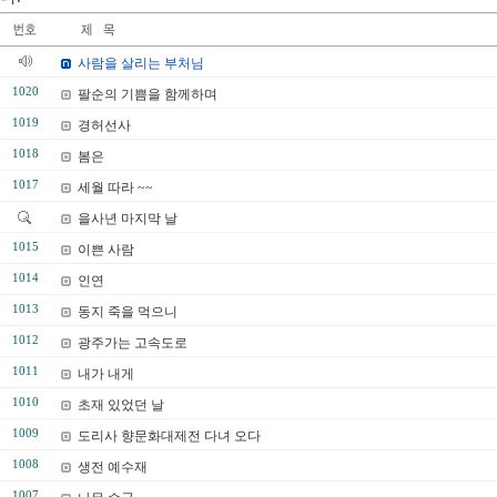
사람을 살리는 부처님
1020
팔순의 기쁨을 함께하며
1019
경허선사
1018
봄은
1017
세월 따라 ~~
을사년 마지막 날
1015
이쁜 사람
1014
인연
1013
동지 죽을 먹으니
1012
광주가는 고속도로
1011
내가 내게
1010
초재 있었던 날
1009
도리사 향문화대제전 다녀 오다
1008
생전 예수재
1007