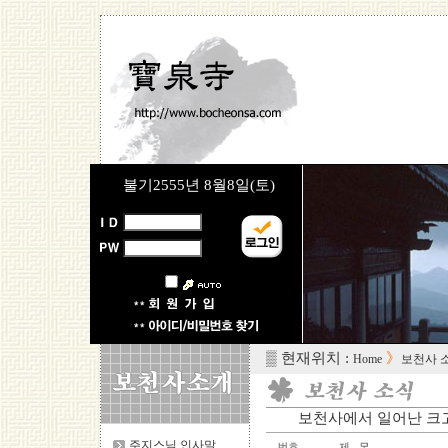
불기2555년
8월8일(토)
▒ 현재위치 :
》
Home
보천사 
보천사에서 일어난 크고 
주지스님 인사말