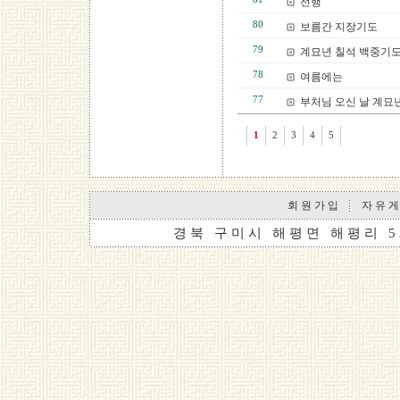
선행
80
보름간 지장기도
79
계묘년 칠석 백중기
78
여름에는
77
부처님 오신 날 계묘
1
2
3
4
5
회 원 가 입
자 유 게
경 북 구 미 시 해 평 면 해 평 리 5