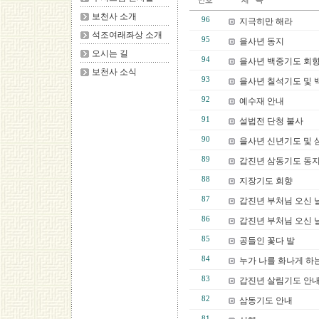
보천사 소개
96
지극히만 해라
석조여래좌상 소개
95
을사년 동지
오시는 길
94
을사년 백중기도 회
보천사 소식
93
을사년 칠석기도 및 
92
예수재 안내
91
설법전 단청 불사
90
을사년 신년기도 및
89
갑진년 삼동기도 동
88
지장기도 회향
87
갑진년 부처님 오신 
86
갑진년 부처님 오신 
85
공들인 꽃다 발
84
누가 나를 화나게 하
83
갑진년 살림기도 안
82
삼동기도 안내
81