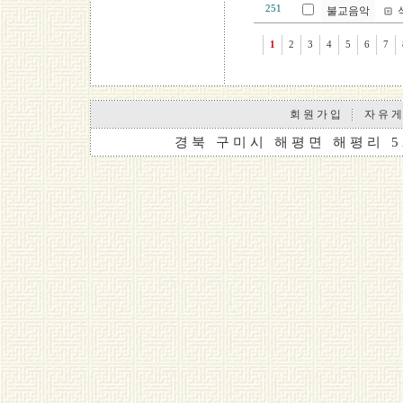
251
불교음악
1
2
3
4
5
6
7
회 원 가 입
자 유 게
경 북 구 미 시 해 평 면 해 평 리 5