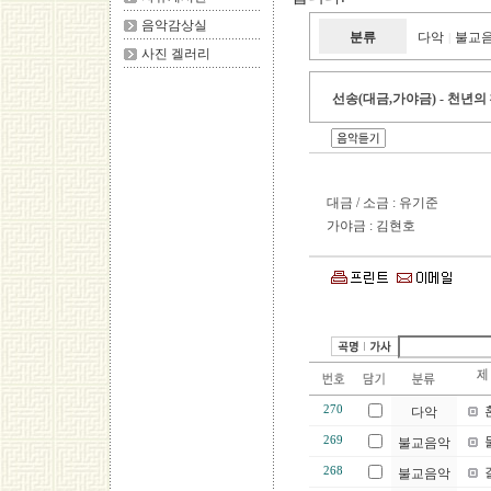
음악감상실
분류
다악
불교
|
사진 겔러리
선송(대금,가야금) - 천년의 
대금 / 소금 : 유기준
가야금 : 김현호
270
다악
269
불교음악
268
불교음악