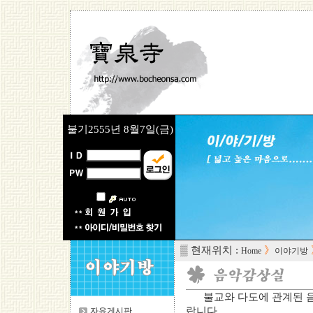
불기2555년
8월7일(금)
▒ 현재위치 :
》
Home
이야기방
불교와 다도에 관계된 
랍니다.
자유게시판