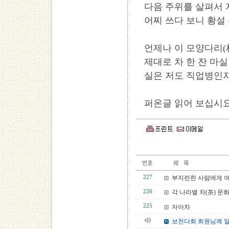
다음 주위를 살펴서 
어찌 쓰다 보니 황설
언제나 이 모양다리(
제대로 차 한 잔 마실 수 
실은 저도 직업병인지
퍼온글 읽어 보십시요
227
부지런한 사람에게 여
226
각 나라별 차(茶) 문
225
자아차
보천다회 회원님께 