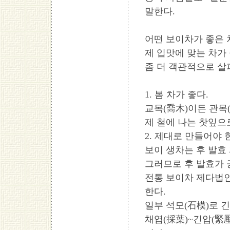
말한다.
어떤 보이차가 좋은 
제 입맛에 맞는 차가 좋
좀 더 객관적으로 살
1. 봄 차가 좋다.
교목(喬木)이든 관목
제 철에 나는 찻잎으
2. 제대로 만들어야 
보이 생차는 후 발효
그러므로 후 발효가
전통 보이차 제다법인
한다.
일부 석모(石模)로 
채엽(採葉)~긴압(緊