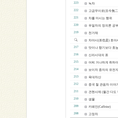
223
녹차
222
고금무이로(古今無二
221
차를 마시는 행위
220
푸얼차의 정의론 공
219
천가채
차야시(茶也是) 호야
217
맛이나 향기보다 효능
216
신라시대의 茶
215
어찌 거나하게 취하야
214
보이차 종자의 유전자
213
육대차산
212
중국 철 관음차 이야
211
견현사제 (월간 다도 
210
샘물
209
카페인(Caffeine)
208
고정차