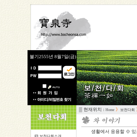
불기2555년
8월7일(금)
▒ 현재위치 :
》
Home
보천다회
생활에서 응용할 수 있는 
보천다회소개