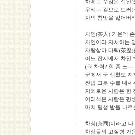
차에는 수많은 선인(
우리는 겉으로 드러난
차의 참맛을 잃어버리
차인(茶人) 가운데 
차인이라 자처하는 
자랑삼아 다력(茶歷)
어느 잡지에서 차인 *
(뭔 차력? 힘 좀 쓰는 사
군에서 군 생활도 지
짠밥 그릇 수를 내세
지혜로운 사람은 한 
어리석은 사람은 평생
마치 평생 밥을 나르는
차상(茶商)이라고 다
차상들의 고질병 가운