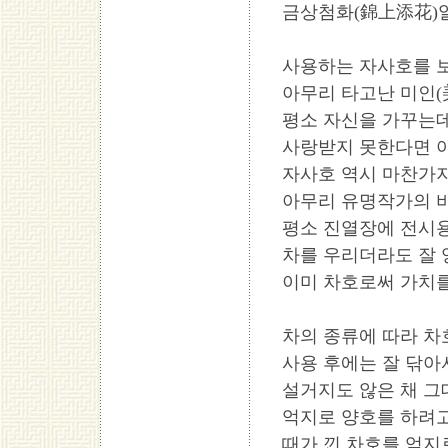
금상첨화(錦上添花)일
사용하는 자사호를 보
아무리 타고난 미인
평소 자신을 가꾸는
사랑받지 못한다면 아
자사호 역시 마찬가
아무리 유명작가의 
평소 진열장에 전시
차를 우리더라도 잘 
이미 차호로써 가치를
차의 종류에 따라 
사용 후에는 잘 닦아
설거지도 않은 채 그
억지로 양호를 하려고
때가 낀 차호를 억지