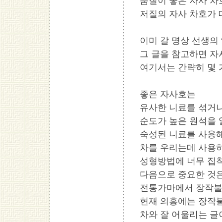
품질이 좋은 자사 차
저질의 자사 차호가 
이미 갈 명상 선생의
그 글을 참고하면 자
여기서는 간략히 몇 
좋은 자사호는
유사한 니료를 섞거나
순도가 높은 원석을 
숙성된 니료를 사용해
차를 우리는데 사용
성형방법에 너무 집착
다음으로 중요한 것은
전통가마에서 장작불
현재 의흥에는 장작불
차와 잘 어울리는 글