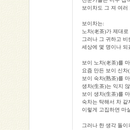
전문가들은 너무 집착
보이차도 그 져 여러
보이차는:
노차(老茶)가 제대로
그러나 그 귀하고 비
세상에 몇 명이나 되
보이 노차(老茶)를 
요즘 만든 보이 신차(
보이 숙차(熟茶)를 
생차(生茶)는 익지 않
보이 생차(生茶)를 
숙차는 탁해서 차 같
이렇게 고집하면 마실
그러나 한 생각 돌이