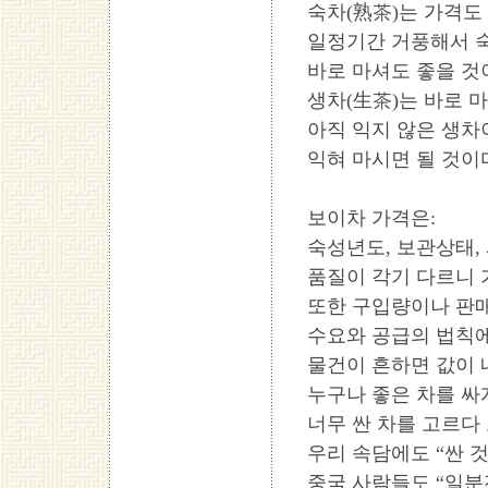
숙차(熟茶)는 가격
일정기간 거풍해서 
바로 마셔도 좋을 것
생차(生茶)는 바로 
아직 익지 않은 생차
익혀 마시면 될 것이
보이차 가격은:
숙성년도, 보관상태,
품질이 각기 다르니 
또한 구입량이나 판매
수요와 공급의 법칙에
물건이 흔하면 값이 
누구나 좋은 차를 싸
너무 싼 차를 고르다
우리 속담에도 “싼 
중국 사람들도 “일분