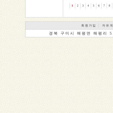
1
2
3
4
5
6
7
8
회 원 가 입
자 유 게
경 북 구 미 시 해 평 면 해 평 리 5