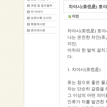
과정 및 접수절차
차야시(茶也是) 호야
차 이야기
지민
보천다회 소식지
회원게시판
차야시(茶也是) 호야
문의게시판
나는 온전한 차인(茶
지만,
어차피 한 발씩 걸
다.
1. 차야시(茶也是)
茶는 참으로 좋은 물
차는 단순히 갈증을 
그 이상의 어떤 의미
인류가 차를 발견한 후