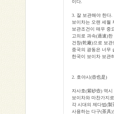
이다.
3. 잘 보관해야 한다.
보이차는 오랜 세월 
보관조건이 매우 중
고의로 과속(過速)한 
건창(乾廠)으로 보관
중국의 광동은 너무 
한국이 보이차 보관하
2. 호야시(壺也是)
자사호(紫砂壺) 역시
보이차와 마찬가지로 
각 시대의 제다법(製
사용하는 다구(茶具)