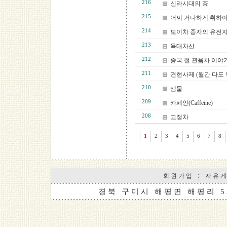
216
신라시대의 茶
215
어찌 거나하게 취하야
214
보이차 종자의 유전자
213
육대차산
212
중국 철 관음차 이야
211
견현사제 (월간 다도 
210
샘물
209
카페인(Caffeine)
208
고정차
1
2
3
4
5
6
7
8
회 원 가 입
자 유 게
경 북 구 미 시 해 평 면 해 평 리 5