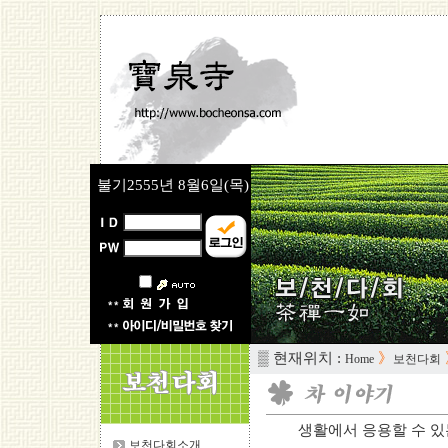
불기2555년
8월6일(목)
▒ 현재위치 :
》
Home
보천다회
생활에서 응용할 수 있는 
보천다회소개