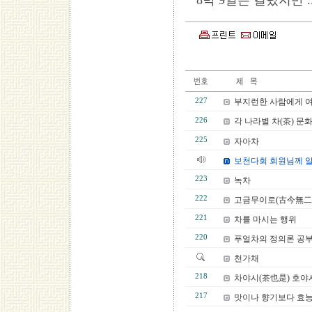
8박 9일은 걸렸지만 
227
부지런한 사람에게 여
226
각 나라별 차(茶) 문
225
자아차
보천다회 회원님께 
223
녹차
222
고금무이로(古今無二
221
차를 마시는 행위
220
푸얼차의 정의론 공
천가채
218
차야시(茶也是) 호야
217
맛이나 향기보다 효능