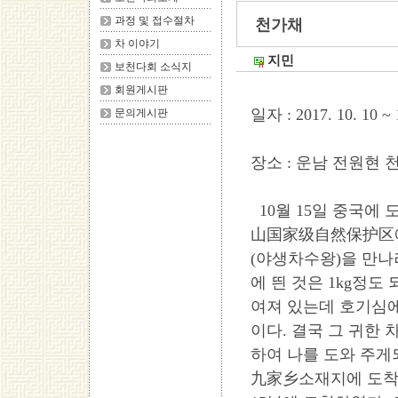
과정 및 접수절차
천가채
차 이야기
지민
보천다회 소식지
회원게시판
일자 : 2017. 10. 10 ~ 
문의게시판
장소 : 운남 전원현
10월 15일 중국에
山国家级自然保护区에
(야생차수왕)을 만나
에 띈 것은 1kg정도
여져 있는데 호기심에
이다. 결국 그 귀한 
하여 나를 도와 주게
九家乡소재지에 도착하