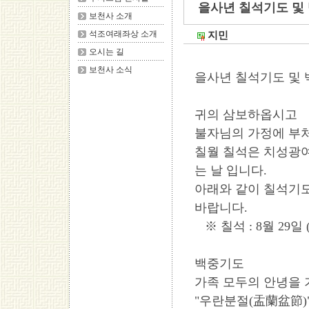
을사년 칠석기도 및
보천사 소개
석조여래좌상 소개
지민
오시는 길
보천사 소식
을사년 칠석기도 및
귀의 삼보하옵시고
불자님의 가정에 부
칠월 칠석은 치성광
는 날 입니다.
아래와 같이 칠석기
바랍니다.
※ 칠석 : 8월 29일 
백중기도
가족 모두의 안녕을 
"우란분절(盂蘭盆節)"