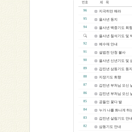
96
지극히만 해라
95
을사년 동지
94
을사년 백중기도 회
을사년 칠석기도 및 
92
예수재 안내
91
설법전 단청 불사
90
을사년 신년기도 및
89
갑진년 삼동기도 동
88
지장기도 회향
87
갑진년 부처님 오신 
86
갑진년 부처님 오신 
85
공들인 꽃다 발
84
누가 나를 화나게 하
83
갑진년 살림기도 안
82
삼동기도 안내