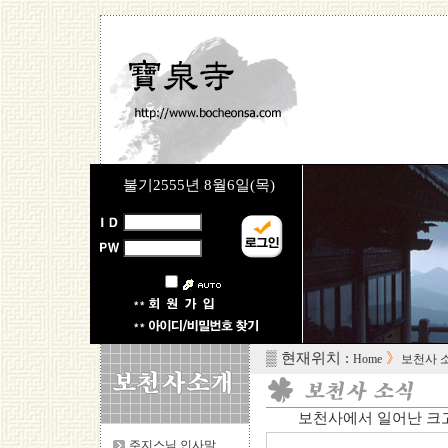
불기2555년
8월6일(목)
▒ 현재위치 :
》
Home
보천사 
보천사에서 일어난 크고 
주지스님 인사말