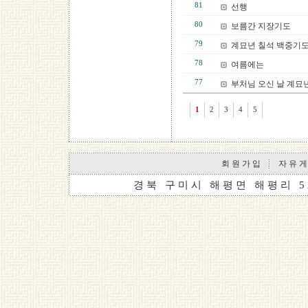
81
선행
80
보름간 지장기도
79
계묘년 칠석 백중기
78
여름에는
77
부처님 오신 날 계묘
1
2
3
4
5
회 원 가 입
자 유 게
경 북 구 미 시 해 평 면 해 평 리 5