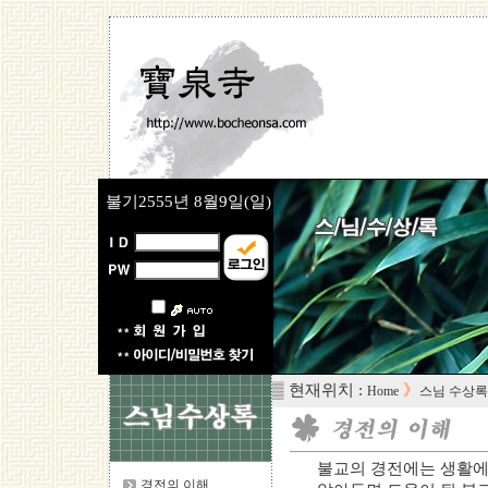
불기2555년
8월9일(일)
▒ 현재위치 :
》
Home
스님 수상록
불교의 경전에는 생활에
경전의 이해