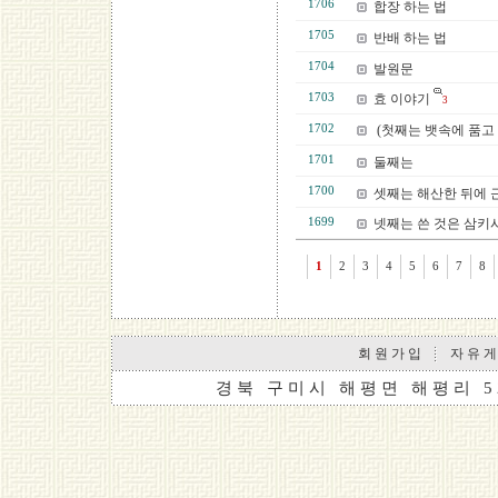
1706
합장 하는 법
1705
반배 하는 법
1704
발원문
1703
효 이야기
3
1702
(첫째는 뱃속에 품고
1701
둘째는
1700
셋째는 해산한 뒤에 
1699
넷째는 쓴 것은 삼키
1
2
3
4
5
6
7
8
회 원 가 입
자 유 게
경 북 구 미 시 해 평 면 해 평 리 5