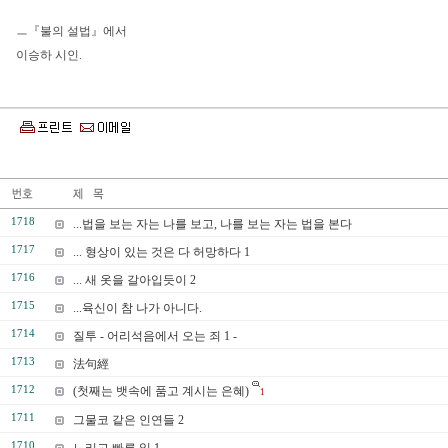
ㅡ『불의 설법』에서
이승하 시인.
1718
...법을 보는 자는 나를 보고, 나를 보는 자는 법을 본다
1717
... 형상이 있는 것은 다 허망하다 1
1716
... 새 옷을 갈아입듯이 2
1715
...육신이 참 나가 아니다.
1714
질투 - 어리석음에서 오는 죄 1 -
1713
法句經
1712
(첫째는 뱃속에 품고 계시는 은혜)
1
1711
그물코 같은 인연들 2
1710