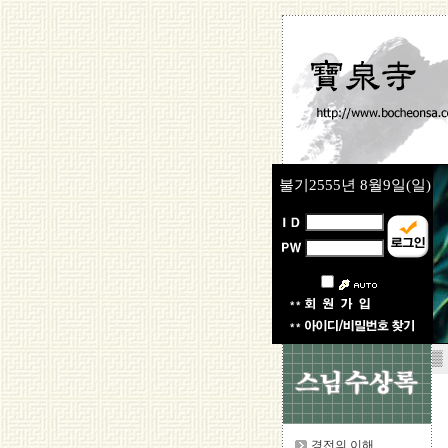
불기2555년
8월9일(일)
▒
경전의 이해