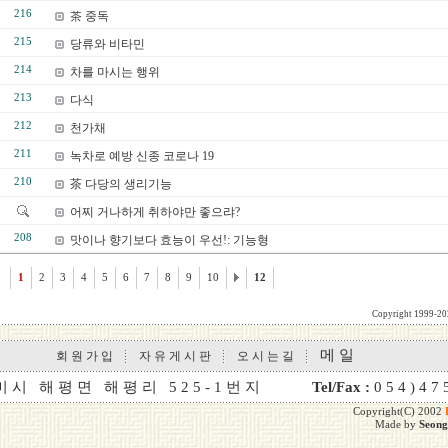
216
茶 중독
215
당류와 비타민
214
차를 마시는 행위
213
다식
212
천가채
211
녹차로 예방 신종 코로나 19
210
茶 다당의 생리기능
어찌 거나하게 취하야만 좋으랴?
208
맛이나 향기보다 효능이 우선!: 기능형
1
2
3
4
5
6
7
8
9
10
12
Copyright 1999-2
메 일
회 원 가 입
자 유 게 시 판
오 시 는 길
미 시 해 평 면 해 평 리 5 2 5 - 1 번 지
Tel/Fax :
0 5 4 ) 4 7
Copyright(C) 2002
Made by
Seon