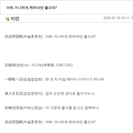
어찌 거나하게 취하야만 좋으랴?
지민
|
2020·02·10 10:11
|
H
何必昏昏醉(하필혼혼취) : 어찌 거나하게 취하야만 좋으랴?
訪嚴師(방엄사) - 이규보(李奎報, 1168-1241)
一啜輒一話(일철첩일화) : 한 잔 차 마실 때마다 이야기가 하나씩
漸入玄玄旨(점입현현지) : 점차 오묘한 경지로 들어가누나.
此樂信淸淡(차락신청담) : 이 가운데 즐거움 맑고도 담백하니
何必昏昏醉(하필혼혼취) : 어찌 거나하게 취하야만 좋으랴?