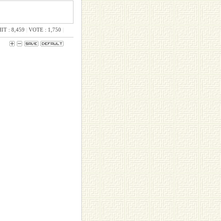
IT : 8,459
|
VOTE : 1,750
|