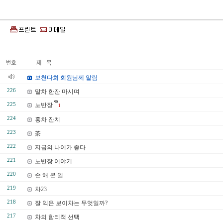
보천다회 회원님께 알림
226
말차 한잔 마시며
225
노반장
1
224
홍차 잔치
223
茶
222
지금의 나이가 좋다
221
노반장 이야기
220
손 해 본 일
219
차23
218
잘 익은 보이차는 무엇일까?
217
차의 합리적 선택