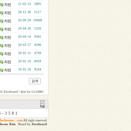
21·02·23
5895
지민
20·12·30
5127
지민
20·09·29
10008
지민
20·04·26
5226
지민
20·04·14
9581
지민
20·03·27
4206
지민
20·02·21
4749
지민
20·02·10
8459
지민
19·02·16
9244
지민
Zeroboard
/ skin by
026
GGAMBO
 5 - 3 5 8 1
Bocheonsa . com
All right reserved
ghwan. Kim
Board by
Zeroboard