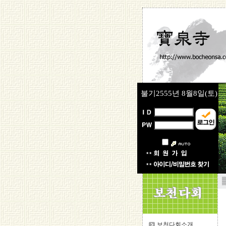
불기2555년
8월8일(토)
▒
보천다회소개