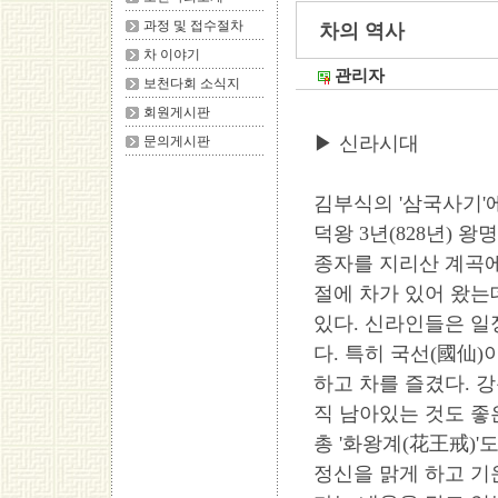
과정 및 접수절차
차의 역사
차 이야기
관리자
보천다회 소식지
회원게시판
▶ 신라시대
문의게시판
김부식의 '삼국사기'에
덕왕 3년(828년) 
종자를 지리산 계곡에 
절에 차가 있어 왔는데
있다. 신라인들은 
다. 특히 국선(國仙
하고 차를 즐겼다. 강
직 남아있는 것도 좋은
총 '화왕계(花王戒)'
정신을 맑게 하고 기