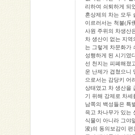
리하여 쇠퇴하게 되었
혼상제의 차는 모두
이르러서는 척불(斥佛
사원 주위의 차생산은
차 생산이 없는 지역의
는 그렇게 차문화가
성행하게 된 시기였다.
선 천지는 피폐해졌
운 난제가 겹쳤으니 
으로서는 감당키 어려
상태였고 차 생산을 
기 위해 강제로 차세
남쪽의 백성들은 특별
윽고 차나무가 있는 
식물이 아니라 그야말
浚)의 동의보감이 편