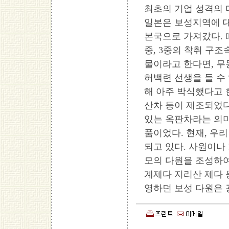
최초의 기업 성격의 
일본은 보성지역에 대
본국으로 가져갔다. 
중, 3중의 착취 구조
물이라고 한다면, 무
허백련 선생을 들 수
해 아주 박식했다고 
산차 등이 제조되었다
있는 옥판차라는 의미
품이었다. 현재, 우
되고 있다. 사원이나
모의 다원을 조성하여
계제다 지리산 제다 
영하던 보성 다원은 광