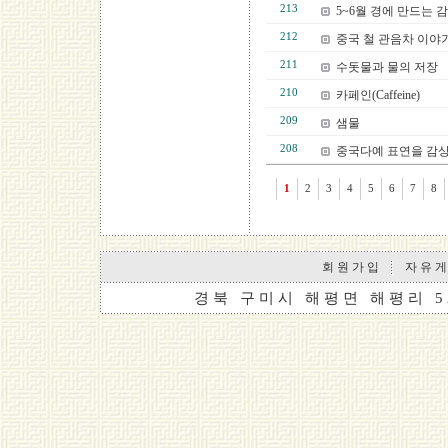
213
5~6월 경에 만드는 
212
중국 철 관음차 이야
211
수돗물과 물의 저장
210
카페인(Caffeine)
209
샘물
208
중국다예 표연을 감
1
2
3
4
5
6
7
8
회 원 가 입
자 유 게
경 북 구 미 시 해 평 면 해 평 리 5