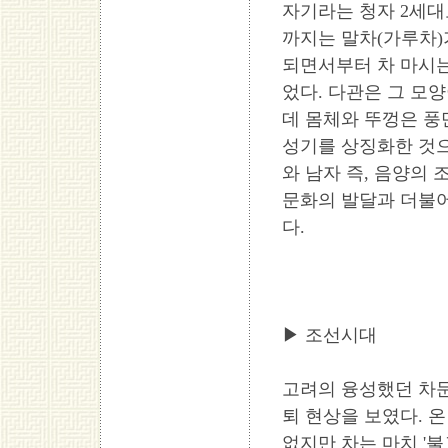
자기라는 청자 2세대
까지는 말차(가루차)
되면서부터 차 마시
었다. 다관은 그 모
데 몸체와 뚜껑은 풍
성기를 상징화한 것
와 남자 즉, 음양의
문화의 발달과 더불
다.
▶ 조선시대
고려의 융성했던 차
퇴 현상을 보였다. 
없지만 차는 마치 '