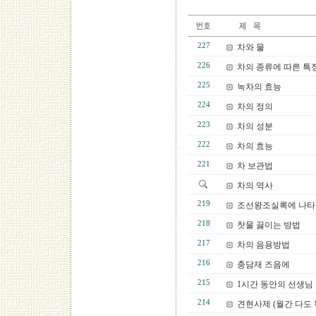
227
차와 물
226
차의 종류에 따른 특
225
녹차의 효능
224
차의 정의
223
차의 성분
222
차의 효능
221
차 보관법
차의 역사
219
조선왕조실록에 나타
218
찻물 끓이는 방법
217
차의 음용방법
216
충담재 즈음에
215
1시간 동안의 선생님
214
견현사제 (월간 다도 