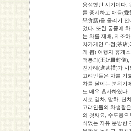
융성했던 시기이다. 
를 중시하고 애음(愛
果食膳)을 올리기 전
었다. 또한 궁중에 
는 차를 재배, 제조
차가게인 다점(茶店)
게 됨) 여행자 휴게
책봉의(王妃冊封儀),
진차례(進茶禮)가 
고려인들은 차를 기
차를 달이는 분위기
도 매우 흡사하였다.
지로 잎차, 말차, 
고려인들의 차생활은
의 첫째요, 수도용
식없는 자유 분방한 