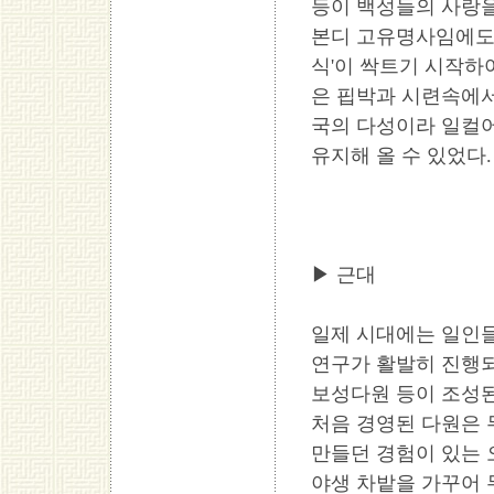
등이 백성들의 사랑을
본디 고유명사임에도 
식'이 싹트기 시작하
은 핍박과 시련속에
국의 다성이라 일컬
유지해 올 수 있었다.
▶ 근대
일제 시대에는 일인들
연구가 활발히 진행되
보성다원 등이 조성
처음 경영된 다원은
만들던 경험이 있는 
야생 차밭을 가꾸어 