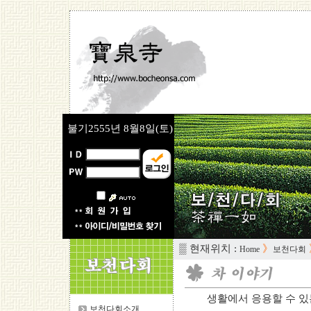
불기2555년
8월8일(토)
▒ 현재위치 :
》
Home
보천다회
생활에서 응용할 수 있는 
보천다회소개